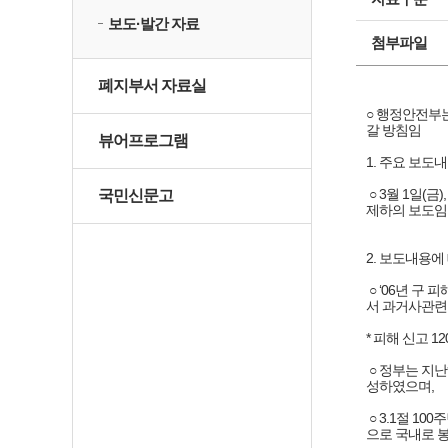
보도·발간 자료
첨부파일
폐지부서 자료실
○ 행정안전부
갈 방침임

뷰어프로그램
1. 주요 보도내
 ○ 3월 1일
국민신문고
제하의 보도임 
2. 보도내용에
 ○ ‘06년 
서 과거사관련
* 피해 신고 12
 ○ 정부는 지
성하였으며,

 ○ 3.1절 
으로 국내로 