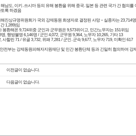
국 해남도, 이키․쓰시마 등의 유해 봉환을 위해 중국․일본 등 관련 국가 간 협의를
토록 하겠음

 피해진상규명위원회가 국외 강제동원 희생자로 결정된 사망‧실종자는 23,714명*(실제
간 1,289)임

정부가 봉환해온 9,724위중 군인과 군무원은 9,573위이고, 민간노무자는 151위임

,568명, 행방불명 6,146명 / 군인 4,072, 군무원 9,364, 노무자 10,265, 기타 13

942, 사할린 71 / 유골 3,732, 위패 7,281 / 군인․군속 9,677, 노무자 719, 미확인 617

행정안전부는 강제동원피해자지원재단 및 민간 봉환단체 등과 긴밀히 협의하여 
이전글이 없습니다.
다음글이 없습니다.