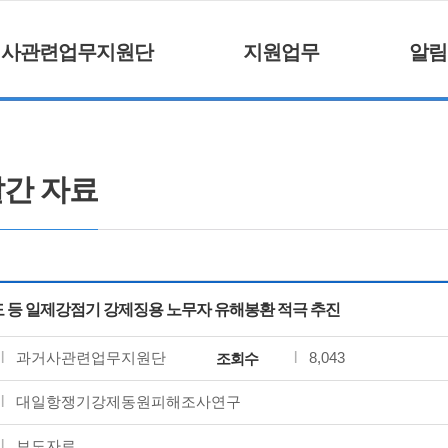
거사관련업무지원단
지원업무
알림
발간 자료
도 등 일제강점기 강제징용 노무자 유해봉환 적극 추진
과거사관련업무지원단
8,043
조회수
대일항쟁기강제동원피해조사연구
보도자료