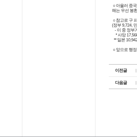
 ○ 아울러 중
해는 우선 봉환
 ○ 참고로 구
(정부 9,724, 민
   - 이 중 
    * 사망 17
  ** 일본 10,
 ○ 앞으로 
이전글
다음글