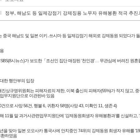
정부, 해남도 등 일제강점기 강제징용 노무자 유해봉환 적극 추진.hwp [
는 중국 해남도 및 일본 이키․쓰시마 등 일제강점기 해외로 강제동원 되었다가
용

(금), SBS(8시뉴스)가 보도한「조선인 집단 매장된 ‘천인갱’… 무관심에 버려진 원


 대한 행안부의 입장

구 피해진상규명위원회는 피해자료의 제한, 이북 출신의 피해자(55%)가 적지 않고
업무지원단으로 이관된바 있음

0건으로 사망 56건, 행불 6, 귀환자 58명(사망 43, 미확인 11, 생존 4)

난해 11월 말 과거사관련업무지원단에 ‘강제동원희생자 유해봉환과‘를 신설하고, 
100주년을 맞아 일본 오오사카 통국사에 안치중인 74위의 강제동원 희생자 유해를 ‘1
봉환하였음
