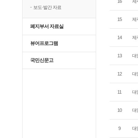
16
제
보도·발간 자료
15
제
폐지부서 자료실
14
제
뷰어프로그램
13
대
국민신문고
12
대
11
대
10
대
9
대