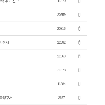
족 추가 신고...
11870
20359
20316
 신청서
22582
21963
21678
11384
지급청구서
2637