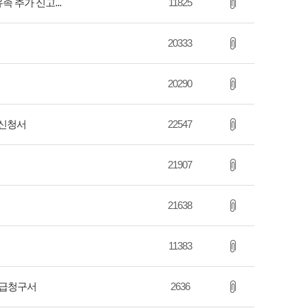
족 추가 신고...
11825
20333
20290
 신청서
22547
21907
21638
11383
지급청구서
2636