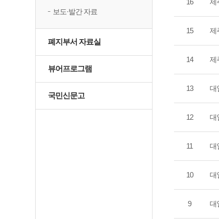
16
제
보도·발간 자료
15
제
폐지부서 자료실
14
제
뷰어프로그램
13
대
국민신문고
12
대
11
대
10
대
9
대